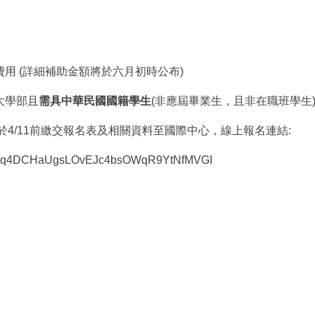
用 (詳細補助金額將於六月初時公布)
大學部且
需具中華民國國籍學生
(非應屆畢業生，且非在職班學生
並於4/11前繳交報名表及相關資料至國際中心，線上報名連結:
sYE0xq4DCHaUgsLOvEJc4bsOWqR9YtNfMVGI