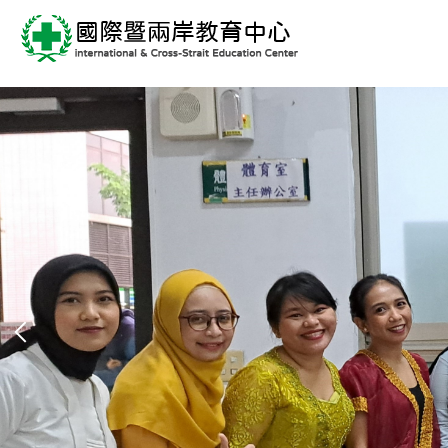
跳
到
主
要
內
容
區