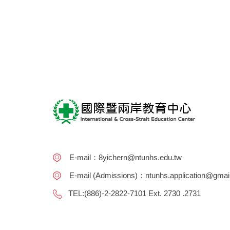
E-mail：8yichern@ntunhs.edu.tw
E-mail (Admissions)：ntunhs.application@gmai
TEL:(886)-2-2822-7101 Ext. 2730 .2731