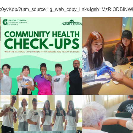
Azsc0yvKop/?utm_source=ig_web_copy_link&igsh=MzRlODBi