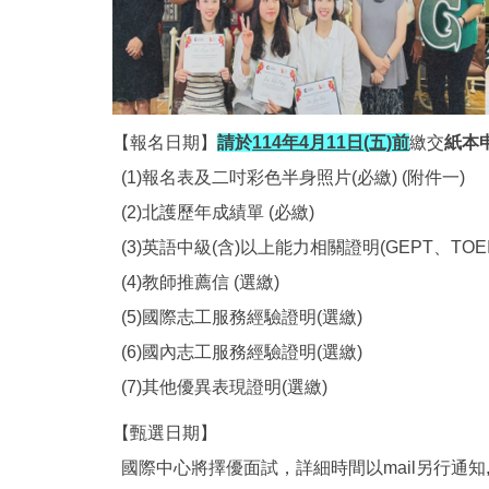
【報名日期】
請於
114年4月11日(五)前
繳交
紙本
(1)報名表及二吋彩色半身照片(必繳) (附件一)
(2)北護歷年成績單 (必繳)
(3)英語中級(含)以上能力相關證明(GEPT、TOEIC
(4)教師推薦信 (選繳)
(5)國際志工服務經驗證明(選繳)
(6)國內志工服務經驗證明(選繳)
(7)其他優異表現證明(選繳)
【甄選日期】
國際中心將擇優面試，詳細時間以mail另行通知