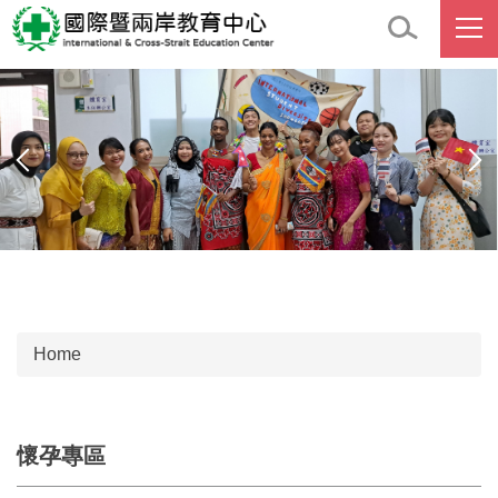
Jump
to
the
main
content
block
Home
懷孕專區