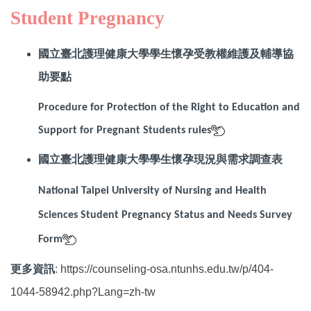
Student Pregnancy
國立臺北護理健康大學學生懷孕受教權維護及輔導協
助要點
Procedure for Protection of the Right to Education and
Support for Pregnant Students
rules
國立臺北護理健康大學學生懷孕現況與需求調查表
National Taipei University of Nursing and Health
Sciences Student Pregnancy Status and Needs Survey
Form
:
https://counseling-osa.ntunhs.edu.tw/p/404-
更多資訊
1044-58942.php?Lang=zh-tw